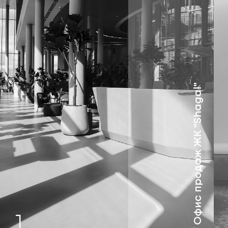
Офис продаж ЖК "Shagal"
1