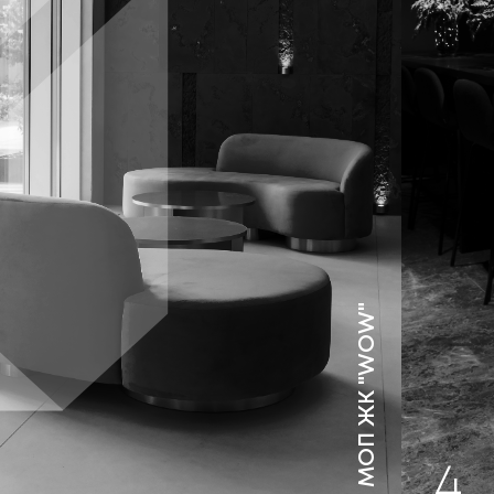
МОП ЖК "WOW"
4