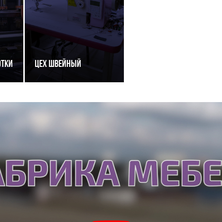
отки
Цех Швейный