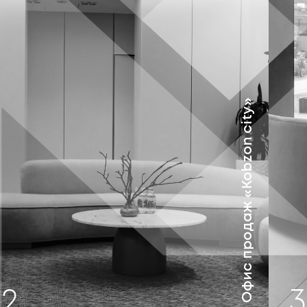
Офис продаж «Kobzon city»
2
3