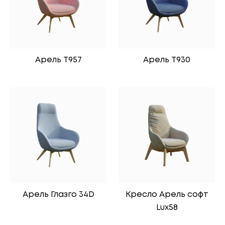
Арель Т957
Арель Т930
Арель Глазго 34D
Кресло Арель софт
Lux58